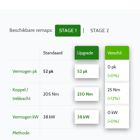
Beschikbare remaps:
|
STAGE 1
STAGE 2
Standaard
Upgrade
Verschil
0 pk
Vermogen pk
52 pk
52 pk
(+0%)
Koppel /
25 Nm
205 Nm
230 Nm
trekkracht
(+12%)
0 kW
Vermogen kW
38 kW
38 kW
(+0%)
Methode