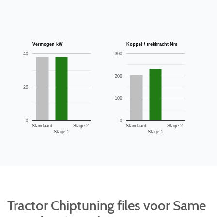
Vermogen kW
Koppel / trekkracht Nm
40
300
200
20
100
0
0
Standaard
Stage 2
Standaard
Stage 2
Stage 1
Stage 1
Tractor Chiptuning files voor Same