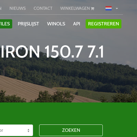
N
NIEUWS
CONTACT
WINKELWAGEN
ILES
PRIJSLIJST
WINOLS
API
REGISTREREN
ON 150.7 7.1
ZOEKEN