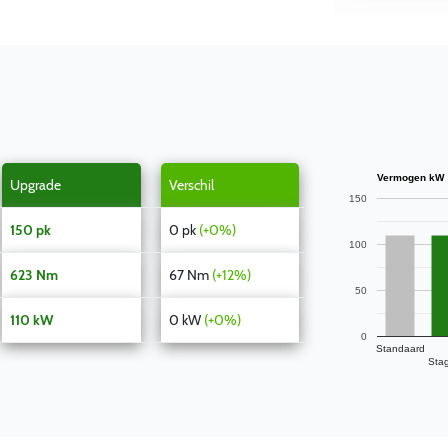
Vermogen kW
Upgrade
Verschil
150
150 pk
0 pk
(+0%)
100
623 Nm
67 Nm
(+12%)
50
110 kW
0 kW
(+0%)
0
Standaard
Sta