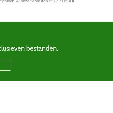
hiptunen. Al onze Same Iron 150.7 7.1 150HP
clusieven bestanden.