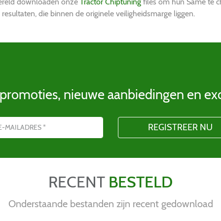
e wereld downloaden onze
Tractor Chiptuning
files om hun Same te c
 resultaten, die binnen de originele veiligheidsmarge liggen.
 promoties, nieuwe aanbiedingen en ex
RECENT
BESTELD
Onderstaande bestanden zijn recent gedownload