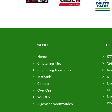
MENU
CH
Home
KT
Chiptuning Files
CMD
Chiptuning Apparatuur
Ne
Testbank
NE
Contact
New
KI
Over Ons
New
WinOLS
Pro
Algemene Voorwaarden