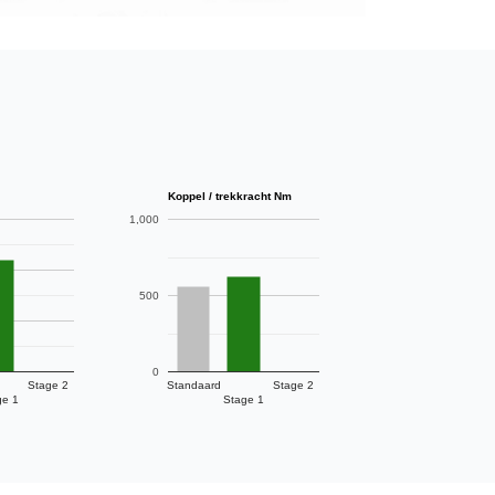
Koppel / trekkracht Nm
1,000
500
0
Stage 2
Standaard
Stage 2
ge 1
Stage 1