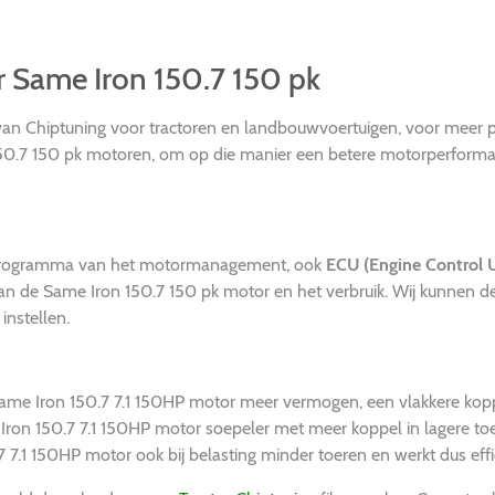
or Same Iron 150.7 150 pk
d van Chiptuning voor tractoren en landbouwvoertuigen, voor meer 
50.7 150 pk motoren, om op die manier een betere motorperformanc
t programma van het motormanagement, ook
ECU (Engine Control U
n de Same Iron 150.7 150 pk motor en het verbruik. Wij kunnen de
nstellen.
e Same Iron 150.7 7.1 150HP motor meer vermogen, een vlakkere ko
 Iron 150.7 7.1 150HP motor soepeler met meer koppel in lagere to
7.1 150HP motor ook bij belasting minder toeren en werkt dus effic