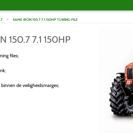
>
.7
SAME IRON 150.7 7.1 150HP TUNING-FILE
 150.7 7.1 150HP
ng files;
nk;
 binnen de veiligheidsmarges;