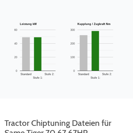
Leistung kW
Kupplung / Zugkraft Nm
60
300
40
200
20
100
0
0
Standard
Stufe 2:
Standard
Stufe 2:
Stufe 1:
Stufe 1:
Tractor Chiptuning Dateien für
Same Tiger 70 67 67HP