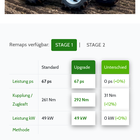
Remaps verfügbar:
|
STAGE 1
STAGE 2
Standard
Upgrade
Unterschied
Leistung ps
67 ps
67 ps
0 ps
(+0%)
Kupplung /
31 Nm
261 Nm
292 Nm
Zugkraft
(+12%)
Leistung kW
49 kW
49 kW
0 kW
(+0%)
Methode