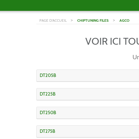
>
>
PAGE D'ACCUEIL
CHIPTUNING FILES
AGCO
VOIR ICI T
Un
DT205B
DT225B
DT250B
DT275B