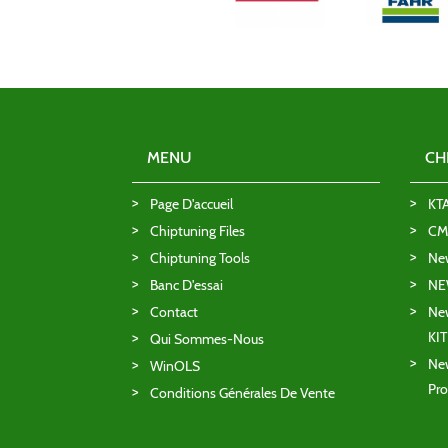
MENU
CH
Page D'accueil
KT
Chiptuning Files
CMD
Chiptuning Tools
Ne
Banc D'essai
NE
Contact
New
KI
Qui Sommes-Nous
New
WinOLS
Pro
Conditions Générales De Vente