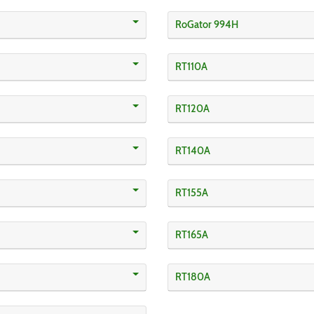
RoGator 994H
RT110A
RT120A
RT140A
RT155A
RT165A
RT180A