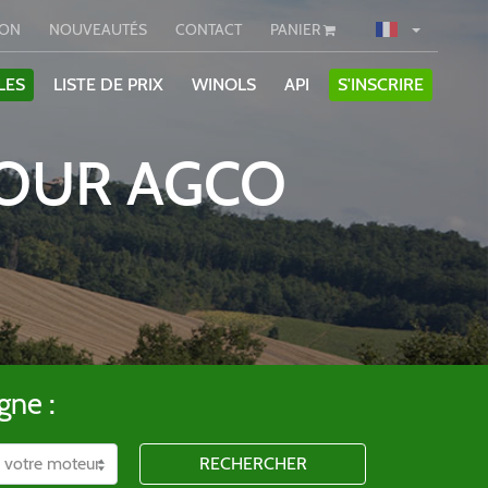
ION
NOUVEAUTÉS
CONTACT
PANIER
LES
LISTE DE PRIX
WINOLS
API
S'INSCRIRE
POUR AGCO
gne :
RECHERCHER