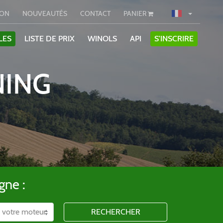
ION
NOUVEAUTÉS
CONTACT
PANIER
LES
LISTE DE PRIX
WINOLS
API
S'INSCRIRE
NING
gne :
RECHERCHER