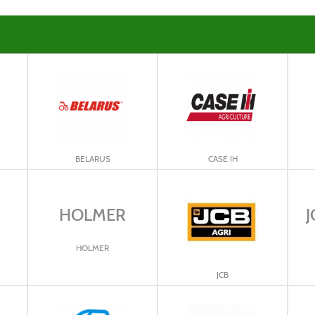
BELARUS
CASE IH
HOLMER
J
HOLMER
JCB